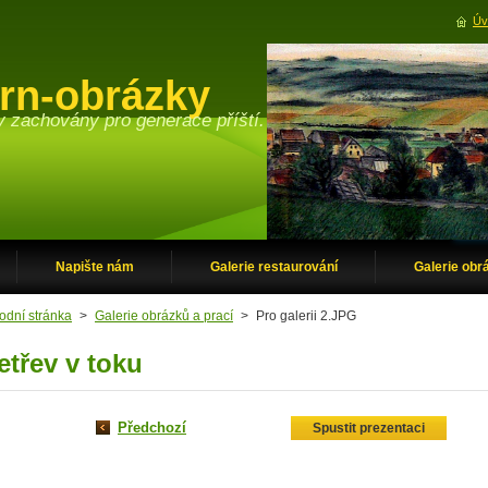
Úv
orn-obrázky
y zachovány pro generace příští.
Napište nám
Galerie restaurování
Galerie obr
odní stránka
>
Galerie obrázků a prací
>
Pro galerii 2.JPG
etřev v toku
Předchozí
Spustit prezentaci