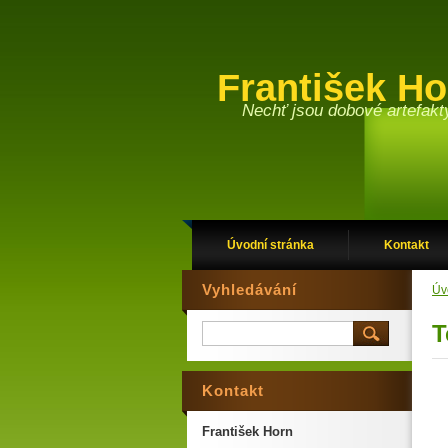
František H
Nechť jsou dobové artefakt
Úvodní stránka
Kontakt
Vyhledávání
Úv
T
Kontakt
František Horn