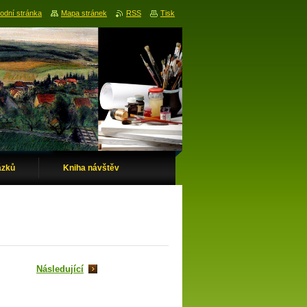
odní stránka
Mapa stránek
RSS
Tisk
ázků
Kniha návštěv
Následující