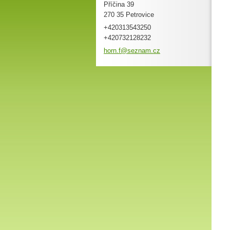
Příčina 39
270 35 Petrovice
+420313543250
+420732128232
horn.f@s
eznam.cz