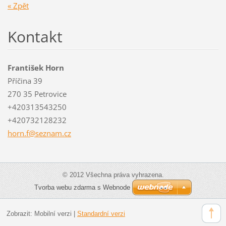
« Zpět
Kontakt
František Horn
Příčina 39
270 35 Petrovice
+420313543250
+420732128232
horn.f@s
eznam.cz
© 2012 Všechna práva vyhrazena.
Tvorba webu zdarma s Webnode
Zobrazit:
Mobilní verzi
|
Standardní verzi