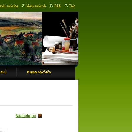
odní stránka
Mapa stránek
RSS
Tisk
ázků
Kniha návštěv
Následující