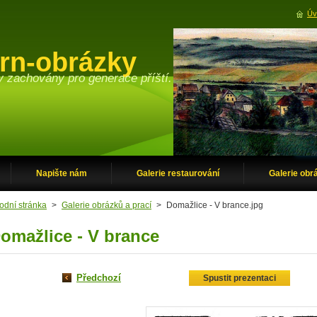
Úv
orn-obrázky
y zachovány pro generace příští.
Napište nám
Galerie restaurování
Galerie obr
odní stránka
>
Galerie obrázků a prací
>
Domažlice - V brance.jpg
omažlice - V brance
Předchozí
Spustit prezentaci