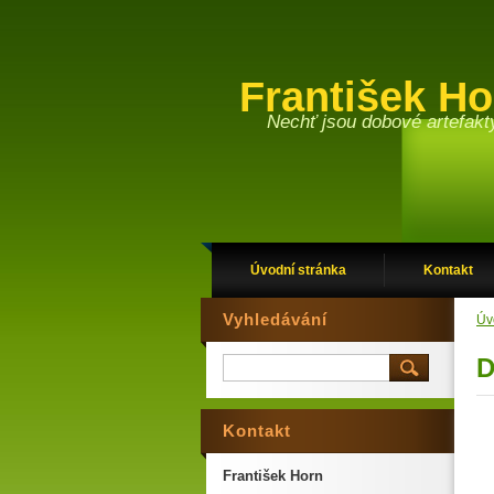
František H
Nechť jsou dobové artefakt
Úvodní stránka
Kontakt
Vyhledávání
Úv
D
Kontakt
František Horn