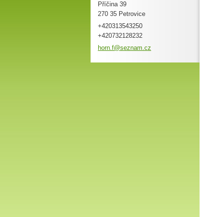
Příčina 39
270 35 Petrovice
+420313543250
+420732128232
horn.f@s
eznam.cz